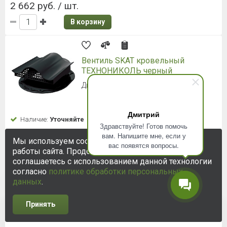
2 662 руб. / шт.
В корзину
Вентиль SKAT кровельный
ТЕХНОНИКОЛЬ черный
Диаметр трубки 110 мм
Дмитрий
Наличие:
Уточняйте
Здравствуйте! Готов помочь
вам. Напишите мне, если у
2 662 руб. / шт.
Мы используем cookie-файлы для улучшения
вас появятся вопросы.
работы сайта. Продолжая использовать сайт, вы
В корзину
соглашаетесь с использованием данной технологии
согласно
политике обработки персональных
данных
.
Вентиль SKAT кровельный
ТЕХНОНИКОЛЬ синий
Принять
1
2
3
4
5
Диаметр трубки 110 мм