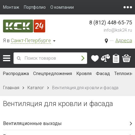
Монтаж
Портфолио
О компании
8 (812) 448-65-75
info@ksk24.ru
Я в
Санкт-Петербурге
Адреса
Распродажа
Спецпредложения
Кровля
Фасад
Теплоизо
Главная
Каталог
Вентиляция для кровли и фасада
Вентиляция для кровли и фасада
Вентиляционные выходы