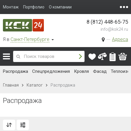
Монтаж
Портфолио
О компании
8 (812) 448-65-75
info@ksk24.ru
Я в
Санкт-Петербурге
Адреса
Распродажа
Спецпредложения
Кровля
Фасад
Теплоизо
Главная
Каталог
Распродажа
Распродажа