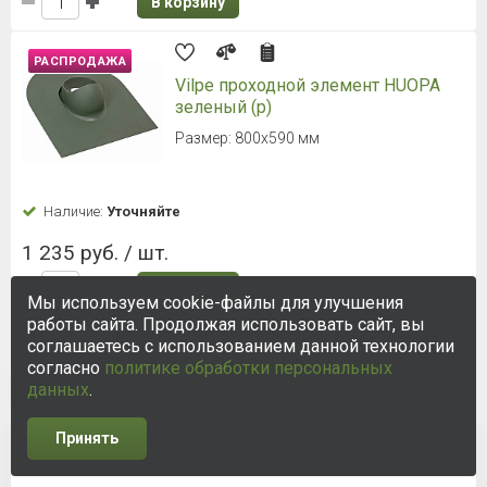
В корзину
РАСПРОДАЖА
Vilpe проходной элемент HUOPA
зеленый (р)
Размер: 800х590 мм
Наличие:
Уточняйте
1 235 руб. / шт.
В корзину
Мы используем cookie-файлы для улучшения
работы сайта. Продолжая использовать сайт, вы
соглашаетесь с использованием данной технологии
РАСПРОДАЖА
согласно
политике обработки персональных
Vilpe Вентиляционный выход
данных
.
канализации без утепления
110/500 зеленый
Принять
Высота 500 мм, d = 110 мм
2
3
4
5
6
7
8