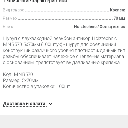
Технические характеристики
и оплата
Вид товара
Крепеж
Размер
70 мм
Бренд
Holztechnic / Хольцтехник
Шуруп с двухзаходной резьбой антикор Holztechnic
MNB570 5х70мм (100штук) - шуруп для соединений
конструкций различного уровня плотности, данный тип
резьбы обеспечивает надежное сцепление материала
с основанием, препятствует выдавливанию крепежа.
Код: MNB570
Размер: 5х70мм
Количество в упаковке: 100шт
Доставка и оплата: