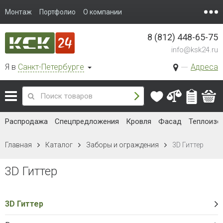
Монтаж
Портфолио
О компании
8 (812) 448-65-75
info@ksk24.ru
Я в
Санкт-Петербурге
Адреса
Распродажа
Спецпредложения
Кровля
Фасад
Теплоизо
Главная
Каталог
Заборы и ограждения
3D Гиттер
3D Гиттер
3D Гиттер