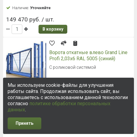
Наличие:
Уточняйте
149 470 руб. / шт.
В корзину
Ворота откатные влево Grand Line
Profi 2,03x6 RAL 5005 (синий)
С роликовой системой
Мы используем cookie-файлы для улучшения
Наличие:
Уточняйте
работы сайта. Продолжая использовать сайт, вы
соглашаетесь с использованием данной технологии
149 470 руб. / шт.
согласно
политике обработки персональных
В корзину
данных
.
Принять
1
2
3
Ворота откатные влево Grand Line