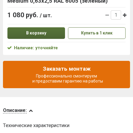
Medium 0,63x2,5 RAL 6005 (зеленый)
1 080 руб.
/ шт.
В корзину
Купить в 1 клик
Наличие: уточняйте
Заказать монтаж
Профессионально смонтируем
и предоставим гарантию на работы
Описание
Описание:
Доставка
Технические характеристики
и оплата