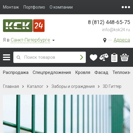
Монтаж
Портфолио
О компании
8 (812) 448-65-75
info@ksk24.ru
Я в
Санкт-Петербурге
Адреса
Распродажа
Спецпредложения
Кровля
Фасад
Теплоизо
Главная
Каталог
Заборы и ограждения
3D Гиттер