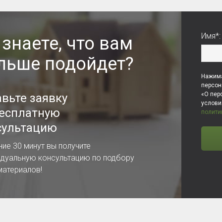
Имя*:
 знаете, что вам
льше подойдет?
Нажима
персон
«О пер
авьте заявку
услов
бесплатную
полити
сультацию
ние 30 минут вы получите
идуальную консультацию по подбору
материалов!