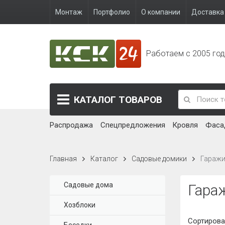
Монтаж
Портфолио
О компании
Доставка 
Работаем с 2005 го
КАТАЛОГ
ТОВАРОВ
Распродажа
Спецпредложения
Кровля
Фаса
Главная
Каталог
Садовые домики
Гараж
Садовые дома
Гара
Хозблоки
Сортирова