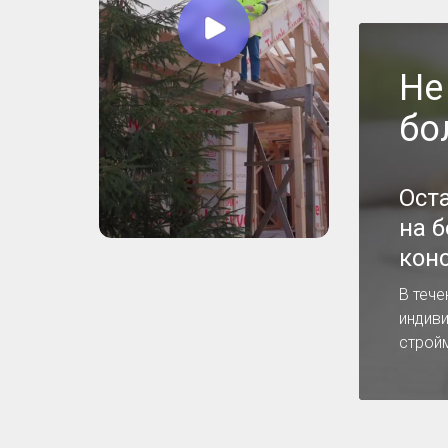
Не
бо
Ост
на 
кон
В тече
индив
строй