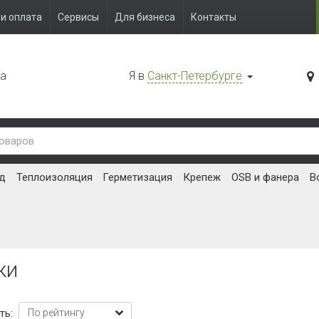
и оплата
Сервисы
Для бизнеса
Контакты
да
Я в
Санкт-Петербурге
д
Теплоизоляция
Герметизация
Крепеж
OSB и фанера
В
и
жи
ть: