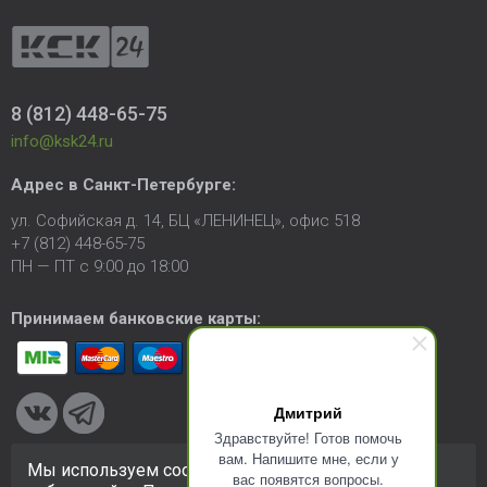
8 (812) 448-65-75
info@ksk24.ru
Адрес в
Санкт-Петербурге
:
ул. Софийская д. 14, БЦ «ЛЕНИНЕЦ», офис 518
+7 (812) 448-65-75
ПН — ПТ с 9:00 до 18:00
Принимаем банковские карты:
Дмитрий
Здравствуйте! Готов помочь
вам. Напишите мне, если у
Мы используем cookie-файлы для улучшения
вас появятся вопросы.
© 2005-2026 ООО «КСК». Сайт
https://ksk24.ru
создан