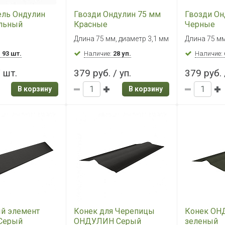
ель Ондулин
Гвозди Ондулин 75 мм
Гвозди Он
льный
Красные
Черные
Длина 75 мм, диаметр 3,1 мм
Длина 75 мм
:
93 шт.
Наличие:
28 уп.
Наличие:
/ шт.
379 руб. / уп.
379 руб. 
В корзину
В корзину
й элемент
Конек для Черепицы
Конек ОН
Серый
ОНДУЛИН Серый
зеленый