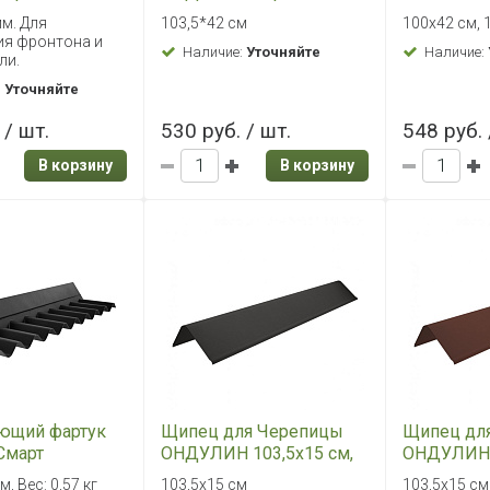
м. Для
103,5*42 см
100х42 см, 1
я фронтона и
Наличие:
Уточняйте
Наличие:
ли.
:
Уточняйте
 / шт.
530 руб. / шт.
548 руб. 
В корзину
В корзину
ющий фартук
Щипец для Черепицы
Щипец дл
Смарт
ОНДУЛИН 103,5х15 см,
ОНДУЛИН 1
Серый
Красный
м, Вес: 0,57 кг
103,5х15 см
103,5х15 см