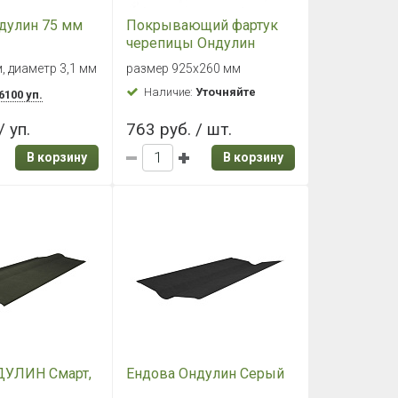
дулин 75 мм
Покрывающий фартук
черепицы Ондулин
, диаметр 3,1 мм
размер 925х260 мм
Наличие:
Уточняйте
6100 уп.
/ уп.
763 руб. / шт.
В корзину
В корзину
ДУЛИН Смарт,
Ендова Ондулин Серый