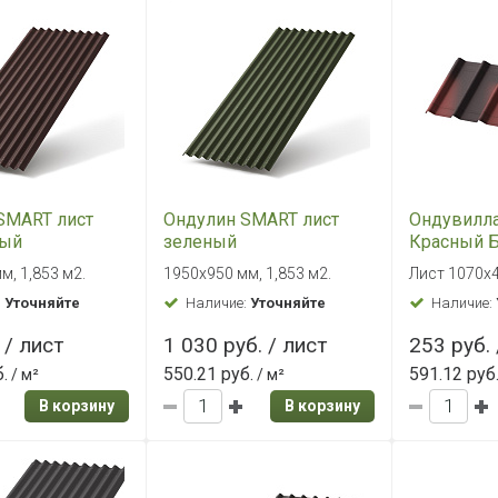
SMART лист
Ондулин SMART лист
Ондувилла
вый
зеленый
Красный Б
м, 1,853 м2.
1950х950 мм, 1,853 м2.
Лист 1070х4
:
Уточняйте
Наличие:
Уточняйте
Наличие:
 / лист
1 030 руб. / лист
253 руб. 
.
550.21 руб.
591.12 руб
/ м²
/ м²
В корзину
В корзину