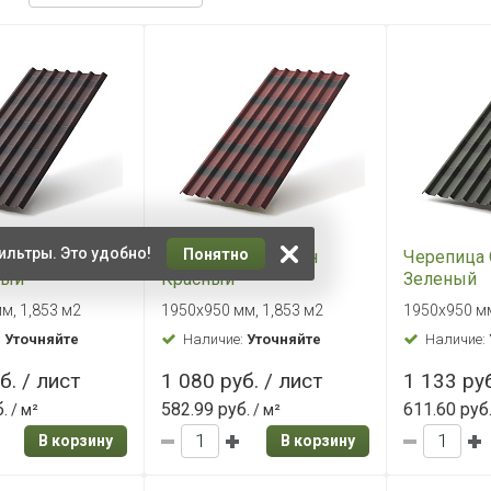
ильтры. Это удобно!
Понятно
 Ондулин
Черепица Ондулин
Черепица
вый
Красный
Зеленый
м, 1,853 м2
1950x950 мм, 1,853 м2
1950x950 мм
:
Уточняйте
Наличие:
Уточняйте
Наличие:
б. / лист
1 080 руб. / лист
1 133 руб
.
582.99 руб.
611.60 руб
/ м²
/ м²
В корзину
В корзину