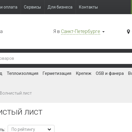
и оплата
Сервисы
Для бизнеса
Контакты
да
Я в
Санкт-Петербурге
д
Теплоизоляция
Герметизация
Крепеж
OSB и фанера
В
Волнистый лист
истый лист
ть: