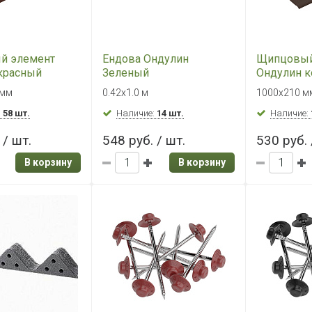
й элемент
Ендова Ондулин
Щипцовый
красный
Зеленый
Ондулин 
 мм
0.42х1.0 м
1000х210 м
:
58 шт.
Наличие:
14 шт.
Наличие:
 / шт.
548 руб. / шт.
530 руб. 
В корзину
В корзину