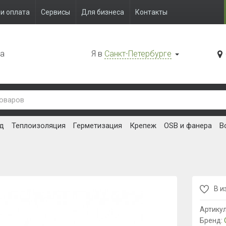
и оплата
Сервисы
Для бизнеса
Контакты
да
Я в
Санкт-Петербурге
д
Теплоизоляция
Герметизация
Крепеж
OSB и фанера
В
В и
Артику
Бренд: