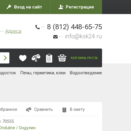
Вход на сайт
Регистрация
8 (812) 448-65-75
Адреса
info@ksk24.ru
КОРЗИНА ПУСТА
одосток
Пены, герметики, клеи
Водоотведение
збранное
Сравнить
В смету
л:
70555
Onduline / Ондулин