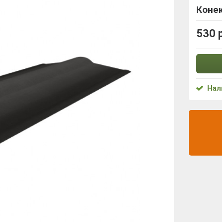
Коне
530 
Нал