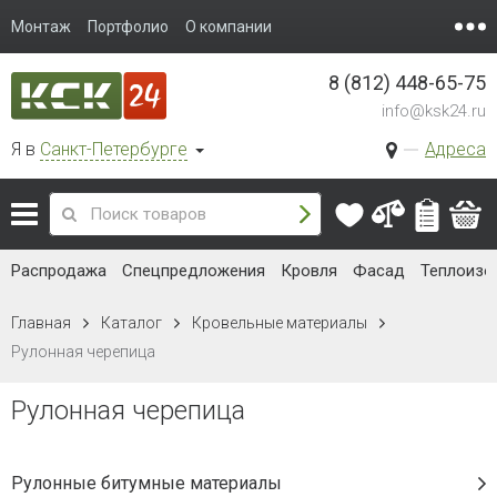
Монтаж
Портфолио
О компании
8 (812) 448-65-75
info@ksk24.ru
Я в
Санкт-Петербурге
Адреса
Распродажа
Спецпредложения
Кровля
Фасад
Теплоизо
Главная
Каталог
Кровельные материалы
Рулонная черепица
Рулонная черепица
Рулонные битумные материалы