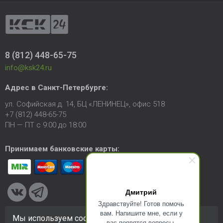
8 (812) 448-65-75
info@ksk24.ru
Адрес в
Санкт-Петербурге
:
ул. Софийская д. 14, БЦ «ЛЕНИНЕЦ», офис 518
+7 (812) 448-65-75
ПН — ПТ с 9:00 до 18:00
Принимаем банковские карты:
Дмитрий
Здравствуйте! Готов помочь
вам. Напишите мне, если у
Мы используем cookie-файлы для улучшения
вас появятся вопросы.