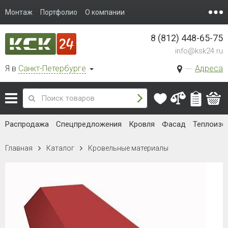
Монтаж
Портфолио
О компании
8 (812) 448-65-75
info@ksk24.ru
Я в
Санкт-Петербурге
Адреса
Распродажа
Спецпредложения
Кровля
Фасад
Теплоизо
Главная
Каталог
Кровельные материалы