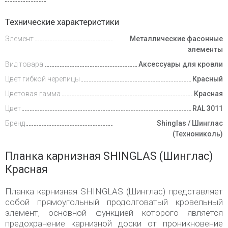
Доставка
Технические характеристики
и оплата
Элемент
Металлические фасонные
элементы
Вид товара
Аксессуары для кровли
Цвет гибкой черепицы
Красный
Цветовая гамма
Красная
Цвет
RAL 3011
Бренд
Shinglas / Шинглас
(Технониколь)
Планка карнизная SHINGLAS (Шинглас)
Красная
Планка карнизная SHINGLAS (Шинглас) представляет
собой прямоугольный продолговатый кровельный
элемент, основной функцией которого является
предохранение карнизной доски от проникновение