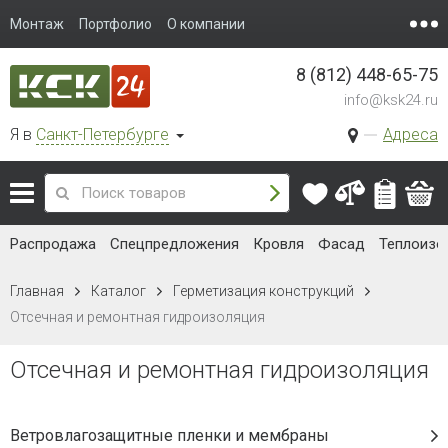
Монтаж
Портфолио
О компании
8 (812) 448-65-75
info@ksk24.ru
Я в
Санкт-Петербурге
Адреса
Распродажа
Спецпредложения
Кровля
Фасад
Теплоизо
Главная
Каталог
Герметизация конструкций
Отсечная и ремонтная гидроизоляция
Отсечная и ремонтная гидроизоляция
Ветровлагозащитные пленки и мембраны