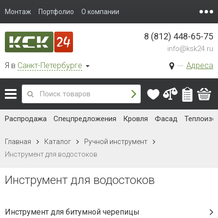
Монтаж
Портфолио
О компании
8 (812) 448-65-75
info@ksk24.ru
Я в
Санкт-Петербурге
Адреса
Распродажа
Спецпредложения
Кровля
Фасад
Теплоизо
Главная
Каталог
Ручной инструмент
Инструмент для водостоков
Инструмент для водостоков
Инструмент для битумной черепицы