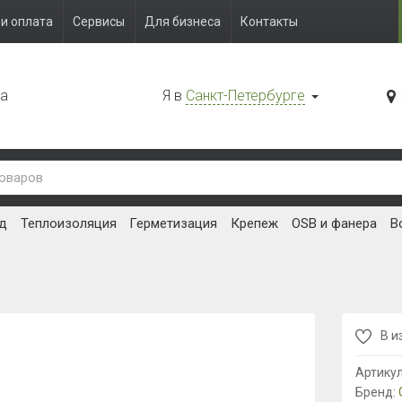
и оплата
Сервисы
Для бизнеса
Контакты
да
Я в
Санкт-Петербурге
д
Теплоизоляция
Герметизация
Крепеж
OSB и фанера
В
В и
Артику
Бренд: