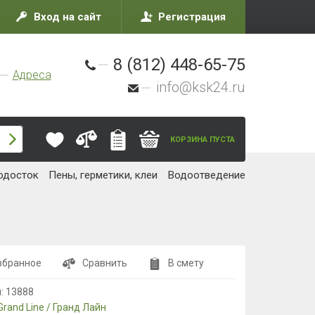
Вход на сайт
Регистрация
8 (812) 448-65-75
Адреса
info@ksk24.ru
КОРЗИНА ПУСТА
одосток
Пены, герметики, клеи
Водоотведение
збранное
Сравнить
В смету
л:
13888
Grand Line / Гранд Лайн