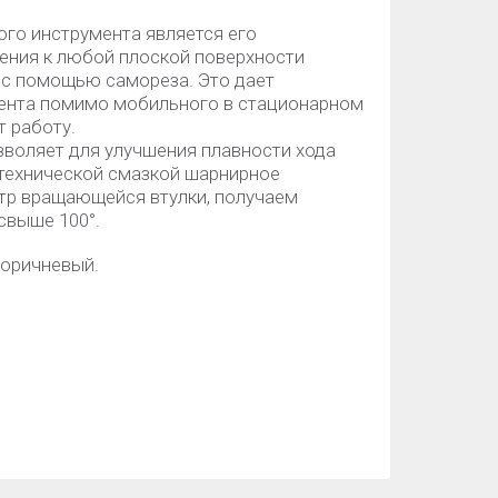
о инструмента является его
ения к любой плоской поверхности
) с помощью самореза. Это дает
ента помимо мобильного в стационарном
т работу.
зволяет для улучшения плавности хода
технической смазкой шарнирное
тр вращающейся втулки, получаем
свыше 100°.
коричневый.