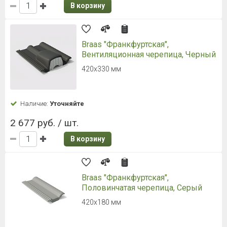
Имя*:
Телефон*:
Нажимая кнопку, я даю свое согласие на обработку моих
персональных данных в соответствии с законом № 152-ФЗ
«О персональных данных» от 27.07.2006 и принимаю условия
пользовательского соглашения
, а также условия
политики обработки
персональных данных
.
ОТПРАВИТЬ