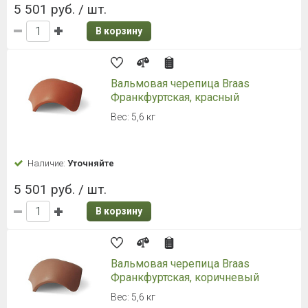
616 руб. / шт.
В корзину
1
2
3
4
5
К вопросу подбора материала для строительства
кровли необходимо подходить со всей
ответственностью. Крыша защищает здание
от дождя, ветра и снега, палящего солнца, под
ее сводами человеку должно быть тепло, уютно
и безопасно. Немаловажную роль играет и цена.
Сейчас все большую популярность приобретает
цементно-песчаная черепица. Процесс производства
данного кровельного материала довольно прост: как
понятно из названия, основой черепицы выступают
цемент и песок. Далее эти компоненты смешиваются
с водой, образуя цементный раствор. При
необходимости к составу добавляют красящие
пигменты. Заготовку отправляют под пресс с высоким