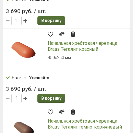
Наличие:
Уточняйте
406 руб. / шт.
В корзину
Зажим для минеральной
коньковой черепицы Braas Таунус
черный
115 мм х 18 мм
Наличие:
Уточняйте
107 руб. / шт.
В корзину
Аэроэлемент конька AIR PLUS
красный