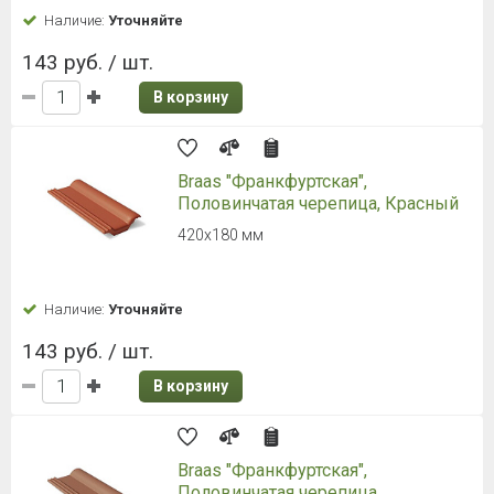
Широкий ассортимент
Быстрая доставка
Дисконтная система
Качественный сервис
КАТАЛОГ
ПОРТФОЛИО
АКЦИИ
О КОМПАНИИ
8 (812) 448-65-75
info@ksk24.ru