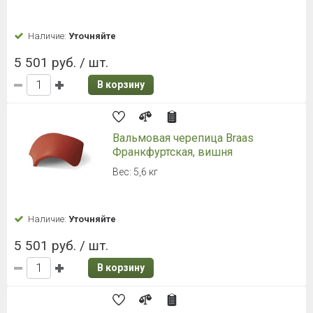
давлением для придания желаемой формы.
Натуральная цементно-песчаная черепица давно
используется в качестве кровельного материала
в странах Центральной Европы и многолетней
службой подтверждает свое качество.
Цементно-песчаная черепица представляет собой
экологически чистый материал, который не боится
воды и успешно эксплуатируется в условиях сильных
морозов, что отлично подойдет для нашего климата.
Обладая широкой цветовой гаммой, данное покрытие
устойчиво к выцветанию и плесени, а значит яркая
крыша будет не одно поколение радовать своих
владельцев. Цементно-песчаная кровля обладает
хорошими вентиляционными характеристиками,
в таком доме будет тепло зимой и не жарко летом.
Вы можете купить цементно-песчаную черепицу,
заказав ее на нашем сайте и оплатив любым удобным
вам способом.
Натуральная черепица проста в монтаже, а бетон,
из которого она изготовлена, характеризуется