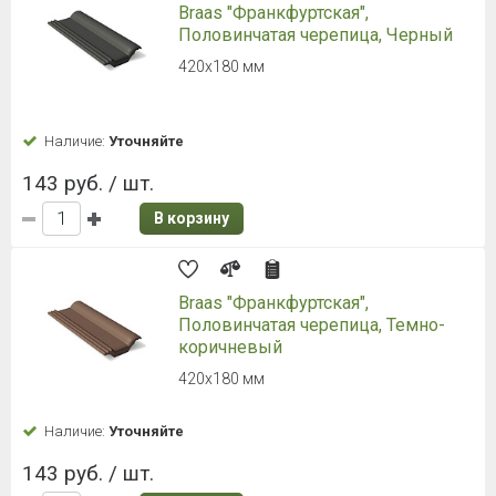
высокой прочностью и негорючестью. Еще одним
немаловажным преимуществом данного кровельного
материала является привлекательная цена. Можно
с уверенностью сказать, что цементно-песчаная
черепица — отличный выбор для тех, кто думает
о настоящем и смотрит в будущее.
Не знаете, что вам больше
подойдет?
Оставьте заявку на бесплатную
консультацию
В течение 30 минут вы получите индивидуальную
консультацию по подбору стройматериалов!