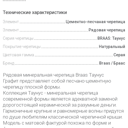
Доставка
Технические характеристики
и оплата
Элемент
Цементно-песчаная черепица
Элемент
Рядовая черепица
Серия черепицы
BRAAS: Таунус
Покрытие черепицы
Натуральный
Цветовая гамма
Серая
Бренд
Braas / Браас
Рядовая минеральная черепица Braas Таунус
Графит представляет собой песчано-цементную
черепицу плоской формы.
Коллекция Таунус - минеральная черепица
современной формы является адекватной заменой
дорогостоящей керамической за разумные деньги.
Гармоничные крупные и равномерные волны придутся
по душе любителям классической черепичной крыши.
Модель с матовой фактурой похожа по форме и