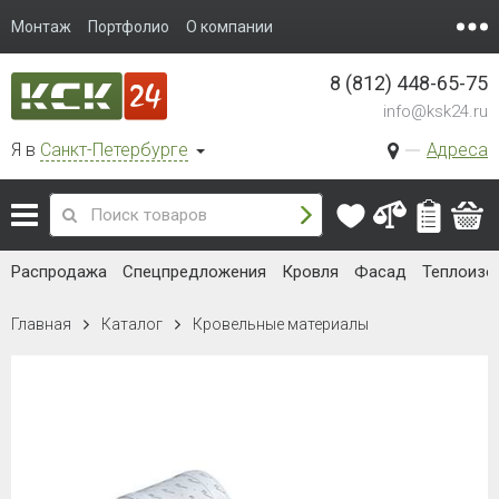
Монтаж
Портфолио
О компании
8 (812) 448-65-75
info@ksk24.ru
Я в
Санкт-Петербурге
Адреса
Распродажа
Спецпредложения
Кровля
Фасад
Теплоизо
Главная
Каталог
Кровельные материалы