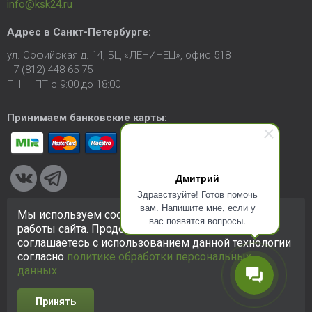
info@ksk24.ru
Адрес в
Санкт-Петербурге
:
ул. Софийская д. 14, БЦ «ЛЕНИНЕЦ», офис 518
+7 (812) 448-65-75
ПН — ПТ с 9:00 до 18:00
Принимаем банковские карты:
Дмитрий
Здравствуйте! Готов помочь
вам. Напишите мне, если у
Мы используем cookie-файлы для улучшения
вас появятся вопросы.
© 2005-2026 ООО «КСК». Сайт
https://ksk24.ru
создан
работы сайта. Продолжая использовать сайт, вы
исключительно в информационных целях и любая информация
соглашаетесь с использованием данной технологии
на сайте не является публичной офертой.
Политика в
согласно
политике обработки персональных
отношении персональных данных
данных
.
Принять
Разработка сайта