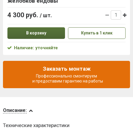
желобков ендовы
4 300 руб.
/ шт.
В корзину
Купить в 1 клик
Наличие: уточняйте
Заказать монтаж
Профессионально смонтируем
и предоставим гарантию на работы
Описание
Описание:
Доставка
Технические характеристики
и оплата