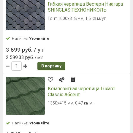
Имя*:
Телефон*:
Нажимая кнопку, я даю свое согласие на обработку моих
персональных данных в соответствии с законом № 152-ФЗ
«О персональных данных» от 27.07.2006 и принимаю условия
пользовательского соглашения
, а также условия
политики обработки
персональных данных
.
ОТПРАВИТЬ