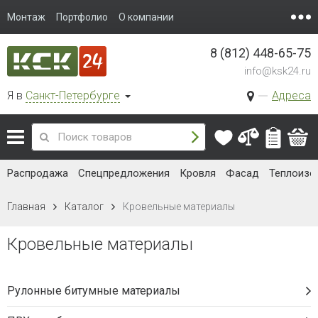
1 398.74 руб.
/ м2
В корзину
Ламинированная черепица Döcke
PIE (Деке Пай) PREMIUM Dragon
Зрелый каштан
Гонт 1000х391 мм, 2,38 м²/уп.
Наличие:
Уточняйте
3 329 руб. / уп.
1 398.74 руб.
/ м2
В корзину
Ламинированная черепица Döcke
PIE (Деке Пай) PREMIUM Dragon
Капучино