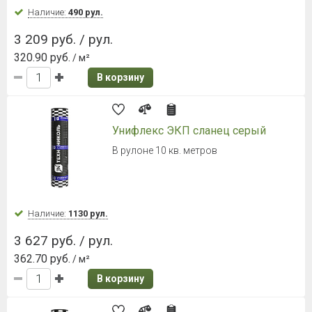
2 369 руб. / уп.
995.38 руб.
/ м2
В корзину
Ламинированная черепица Döcke
PIE (Деке Пай) DRAGON STANDARD
Темно-коричневый
Гонт 1000х391 мм, 2,38 м²/уп.
Наличие:
Уточняйте
2 369 руб. / уп.
995.38 руб.
/ м2
В корзину
Металлочерепица Grand Line