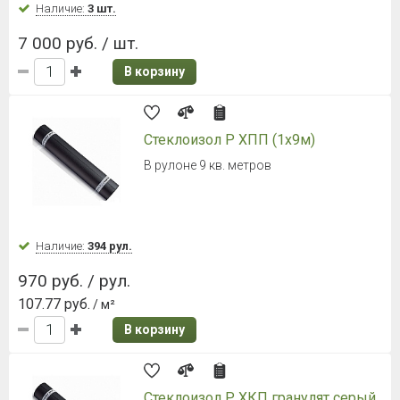
В корзину
Металлочерепица Grand Line
Classic 0,5 Satin Matt RAL 3005
Винно-красный
Ширина листа 1180 мм.
Наличие:
Уточняйте
907 руб. / м²
В корзину
Ламинированная черепица Döcke
PIE (Деке Пай) DRAGON LUX Кофе
Гонт 1000х391 мм, 2,38 м²/уп.