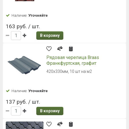
В разделе представлены следующие кровельные
материалы от производителей:
Docke PIE
,
ICOPAL
,
Onduvilla
,
Shinglas
,
Tilercat
,
Финская черепица
,
Grand
Line
,
Optima
,
Luxard
,
Braas
,
Sea Wave
,
CREATON
,
Koramic
,
Roben
,
Onduline
,
CompomeD
,
ТЕХНОНИКОЛЬ
.
Не знаете, что вам больше
подойдет?
Оставьте заявку на бесплатную
консультацию
В течение 30 минут вы получите индивидуальную
консультацию по подбору стройматериалов!