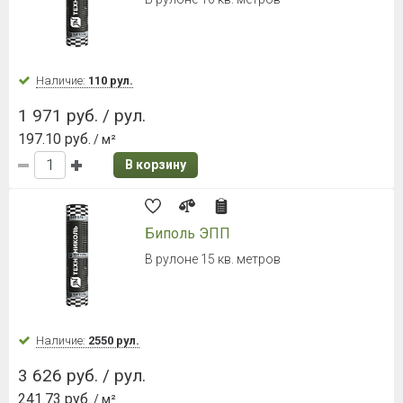
Металлочерепица Grand Line Kredo
0,5 Satin RR32 Темно-коричневый
Ширина листа 1190 мм.
Наличие:
Уточняйте
712 руб. / м²
В корзину
Металлочерепица Grand Line Kvinta
Plus 0,5 Satin RAL 7016
Антрацитово-серый
Ширина листа 1210 мм
Наличие:
Уточняйте