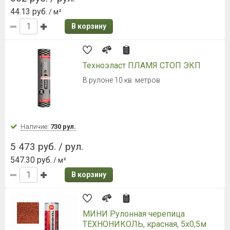
Ламинированная черепица Döcke
PIE (Деке Пай) DRAGON LUX
Трюфель
Гонт 1000х391 мм, 2,38 м²/уп.
Наличие:
Уточняйте
4 122 руб. / уп.
1 731.93 руб.
/ м2
В корзину
НОВИНКА
Звукоизоляционный материал
Альфа Акустик
10 х 1,5 м (15 м2)
Наличие:
Уточняйте