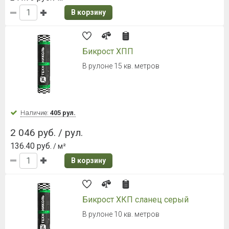
729 руб. / м²
В корзину
Металлочерепица Grand Line Kvinta
Plus 0,5 Satin Matt RAL 7016
Антрацитово-серый
Ширина листа 1210 мм
Наличие:
Уточняйте
966 руб. / м²
В корзину
Металлочерепица Grand Line Kvinta
Plus 0,5 Satin Matt RAL 3005 Винно-
красный
Ширина листа 1210 мм