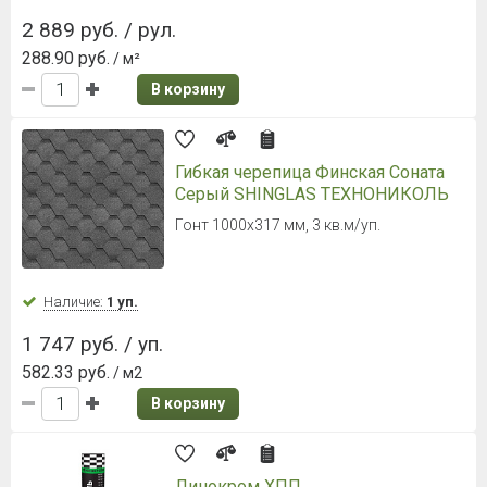
Металлочерепица Grand Line
Classic 0,5 Satin RAL 7016
Антрацитово-серый
Ширина листа 1180 мм.
Наличие:
Уточняйте
672 руб. / м²
В корзину
Металлочерепица Grand Line Kredo
0,5 Satin RAL 9005 Чёрный янтарь
Ширина листа 1190 мм.