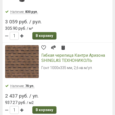
Наличие:
Уточняйте
2 786 руб. / уп.
928.67 руб.
/ м2
В корзину
Ламинированная черепица Döcke
PIE (Деке Пай) PREMIUM Dragon
Ежевика
Гонт 1000х391 мм, 2,38 м²/уп.
Наличие:
Уточняйте
3 329 руб. / уп.
1 398.74 руб.
/ м2
В корзину