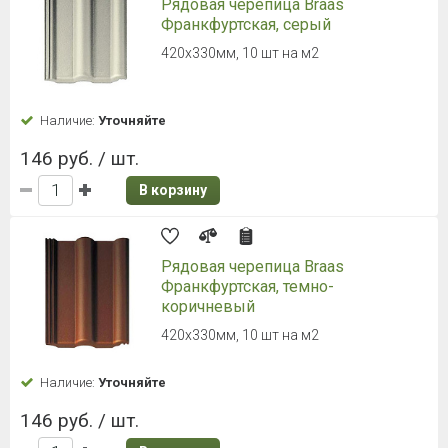
1 674 руб. / уп.
703.76 руб.
/ м2
В корзину
НОВИНКА
Кликфальц Grand Line 0,5 Quarzit
RAL 8017 шоколад
с пленкой на замках
Наличие:
Уточняйте
1 499.89 руб. / шт.
В корзину
НОВИНКА
Кликфальц Grand Line 0,5 Quarzit
lite RAL 8017 шоколад