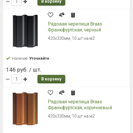
С пленкой на замках
Наличие:
Уточняйте
861.64 руб. / шт.
В корзину
Композитная черепица Luxard
Roman Морион
1330х430 мм, 0,47 кв.м.
Наличие:
Уточняйте
1 614 руб. / шт.
В корзину