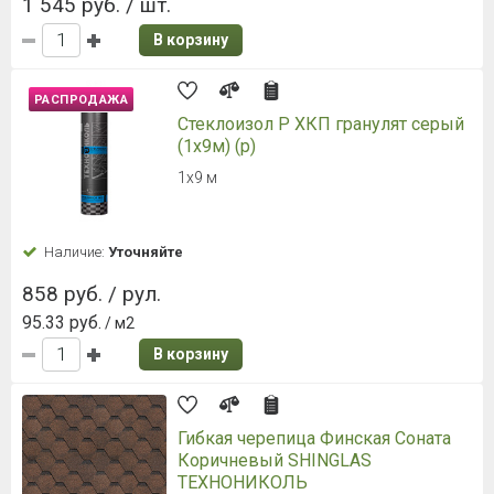
Широкий ассортимент
Быстрая доставка
Дисконтная система
Качественный сервис
КАТАЛОГ
ПОРТФОЛИО
АКЦИИ
О КОМПАНИИ
8 (812) 448-65-75
info@ksk24.ru