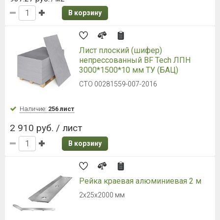
Наличие:
Уточняйте
1 674 руб. / уп.
703.76 руб.
/ м2
В корзину
Ламинированная черепица Döcke
DRAGON EUROPA, светло-
коричневый
Гибкая черепица, 1000х391 мм, 2,38 м²
Наличие:
Уточняйте
1 674 руб. / уп.
703.76 руб.
/ м2
В корзину