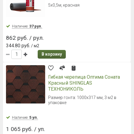
4 395 руб. / рул.
293 руб.
/ м2
В корзину
Ондулин SMART лист Серый
Лист: 1950х950 мм, 1,853 м2.
Наличие:
Уточняйте
981 руб. / шт.
524.04 руб.
/ м2
В корзину
Технобарьер ХФМП