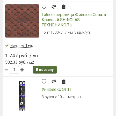
Рулонная черепица Классическая
ТЕХНОНИКОЛЬ, бордовая, 8х1м
8х1м, бордовая
Наличие:
Уточняйте
3 336 руб. / рул.
417 руб.
/ м2
В корзину
Ламинированная черепица Döcke
PIE (Деке Пай) DRAGON STANDARD
Серый
Гонт 1000х391 мм, 2,38 м²/уп.
Наличие:
Уточняйте