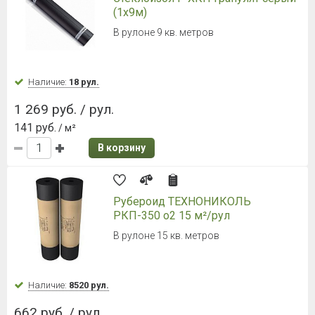
Наличие:
Уточняйте
4 122 руб. / уп.
1 731.93 руб.
/ м2
В корзину
Ламинированная черепица Döcke
PIE (Деке Пай) DRAGON LUX
Фладен
Гонт 1000х391 мм, 2,38 м²/уп.
Наличие:
Уточняйте
4 122 руб. / уп.
1 731.93 руб.
/ м2
В корзину