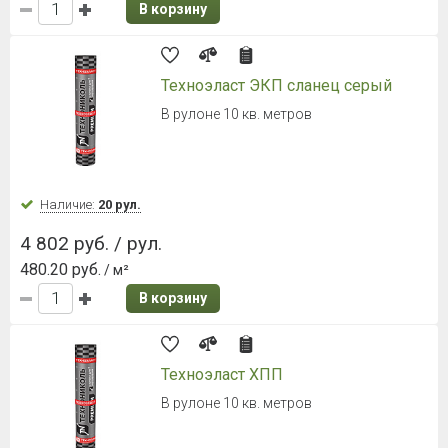
Ламинированная черепица Döcke
PIE (Деке Пай) PREMIUM Dragon
Халва
Гонт 1000х391 мм, 2,38 м²/уп.
Наличие:
Уточняйте
3 329 руб. / уп.
1 398.74 руб.
/ м2
В корзину
Гибкая черепица Döcke PIE (Деке
Пай) PREMIUM Генуя Кофе
Гонт 1000х318 мм, 3 м²/уп.