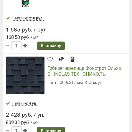
Наличие:
Уточняйте
984 руб. / м²
В корзину
Металлочерепица Grand Line Kredo
0,5 Satin Matt RAL 7016
Антрацитово-серый
Ширина листа 1190 мм
Наличие:
Уточняйте
916 руб. / м²
В корзину