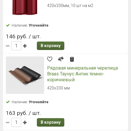
3 463 руб. / уп.
1 117.10 руб.
/ м2
В корзину
Гибкая черепица Döcke PIE
PREMIUM Цюрих Черника
Гонт 1000х333 мм, 3,1 м²/уп.
Наличие:
Уточняйте
3 463 руб. / уп.
8
9
10
11
12
13
14
1 117.10 руб.
/ м2
В корзину
Кровля — одна из основных частей здания, ведь она
защищает постройку от внешних воздействий:
осадков, ветра, палящего солнца, а также сохраняет