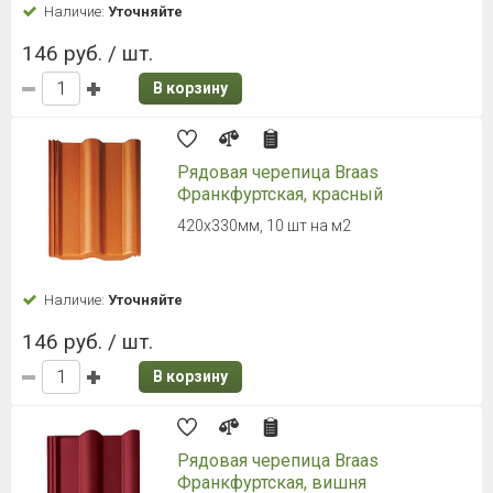
Гибкая черепица Döcke PIE
STANDARD (Деке Пай Стандарт)
ТЕТРИС Серый
Гарантия: 30 лет
Наличие:
Уточняйте
1 985 руб. / уп.
661.67 руб.
/ м2
В корзину
Гибкая черепица Döcke PIE
PREMIUM Цюрих Ежевика
Гонт 1000х333 мм, 3,1 м²/уп.
Наличие:
Уточняйте