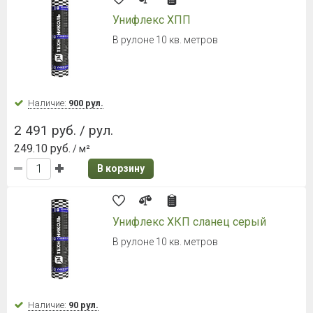
Classic 0,5 Satin RAL 7024
Графитовый серый
Ширина листа 1180 мм.
Наличие:
Уточняйте
669 руб. / м²
В корзину
Металлочерепица Grand Line
Classic 0,5 Satin RR32 Темно-
коричневый
Ширина листа 1180 мм.
Наличие:
Уточняйте
692 руб. / м²
В корзину