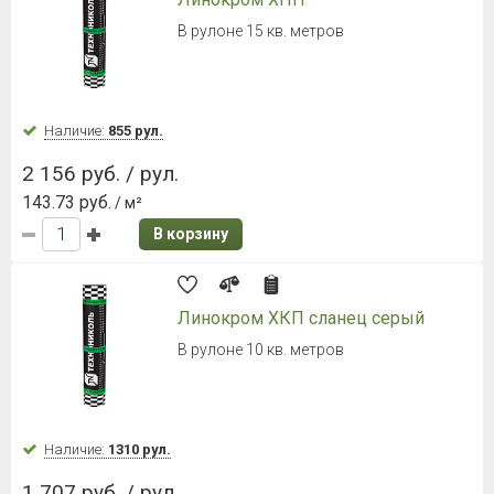
Наличие:
Уточняйте
708 руб. / м²
В корзину
Металлочерепица Grand Line Kredo
0,5 Satin RAL 8017 Шоколадно-
коричневый
Ширина листа 1190 мм.
Наличие:
Уточняйте
683 руб. / м²
В корзину
Металлочерепица Grand Line Kredo
0,5 Satin RAL 7024 Графитовый