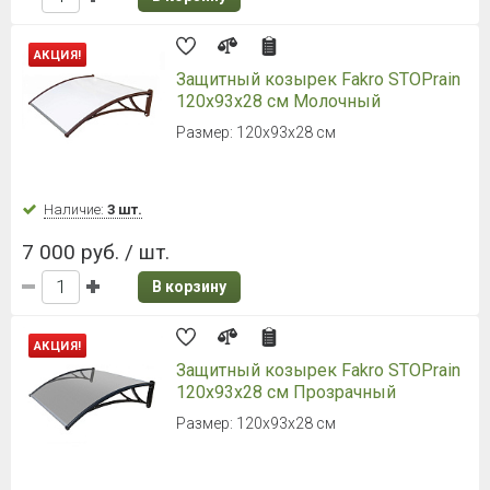
Металлочерепица Grand Line Kredo
0,5 Satin Matt RAL 3005 Винно-
красный
Ширина листа 1190 мм
Наличие:
Уточняйте
934 руб. / м²
В корзину
Металлочерепица Grand Line
Classic 0,5 Satin Matt RAL 7016
Антрацитово-серый
Ширина листа 1180 мм.
Наличие:
Уточняйте
890 руб. / м²