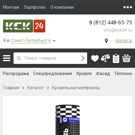
Монтаж
Портфолио
О компании
8 (812) 448-65-75
info@ksk24.ru
Я в
Санкт-Петербурге
Адреса
Распродажа
Спецпредложения
Кровля
Фасад
Теплоизо
Главная
Каталог
Кровельные материалы