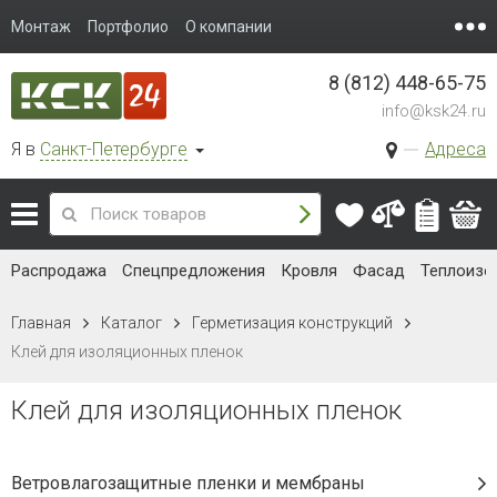
Монтаж
Портфолио
О компании
8 (812) 448-65-75
info@ksk24.ru
Я в
Санкт-Петербурге
Адреса
Распродажа
Спецпредложения
Кровля
Фасад
Теплоизо
Главная
Каталог
Герметизация конструкций
Клей для изоляционных пленок
Клей для изоляционных пленок
Ветровлагозащитные пленки и мембраны