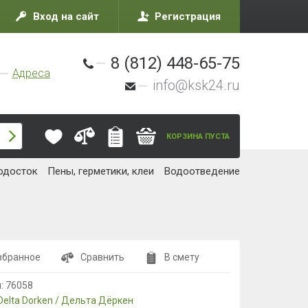
Вход на сайт
Регистрация
8 (812) 448-65-75
Адреса
info@ksk24.ru
КОРЗИНА ПУСТА
одосток
Пены, герметики, клеи
Водоотведение
збранное
Сравнить
В смету
л:
76058
Delta Dorken / Дельта Дёркен