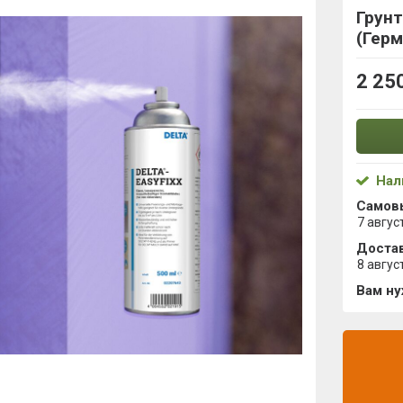
Грунт
(Герм
2 25
Нал
Самов
7 авгус
Достав
8 авгус
Вам н