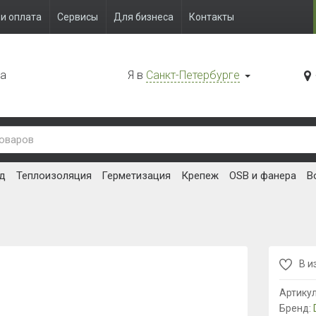
и оплата
Сервисы
Для бизнеса
Контакты
да
Я в
Санкт-Петербурге
д
Теплоизоляция
Герметизация
Крепеж
OSB и фанера
В
В и
Артику
Бренд: