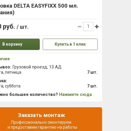
овка DELTA EASYFIXX 500 мл.
ания)
0 руб.
/ шт.
В корзину
Купить в 1 клик
ичие
ывоз:
Грузовой проезд, 13 АД
та, пятница
7 шт.
ка:
та, суббота
7 шт.
ужно большее количество?
Нажмите сюда
Заказать монтаж
Профессионально смонтируем
и предоставим гарантию на работы