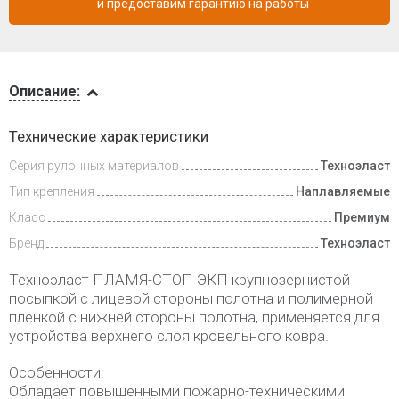
и предоставим гарантию на работы
Описание
Описание:
Доставка
Технические характеристики
и оплата
Серия рулонных материалов
Техноэласт
Тип крепления
Наплавляемые
Класс
Премиум
Бренд
Техноэласт
Техноэласт ПЛАМЯ-СТОП ЭКП крупнозернистой
посыпкой с лицевой стороны полотна и полимерной
пленкой с нижней стороны полотна, применяется для
устройства верхнего слоя кровельного ковра.
Особенности:
Обладает повышенными пожарно-техническими