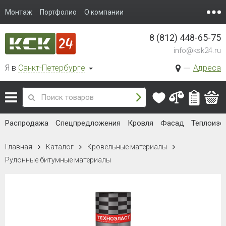
Монтаж
Портфолио
О компании
8 (812) 448-65-75
info@ksk24.ru
Я в
Санкт-Петербурге
Адреса
Распродажа
Спецпредложения
Кровля
Фасад
Теплоизо
Главная
Каталог
Кровельные материалы
Рулонные битумные материалы