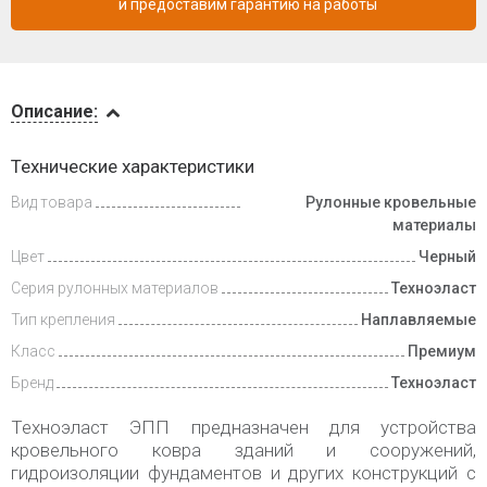
и предоставим гарантию на работы
Описание
Описание:
Доставка
Технические характеристики
и оплата
Вид товара
Рулонные кровельные
материалы
Цвет
Черный
Серия рулонных материалов
Техноэласт
Тип крепления
Наплавляемые
Класс
Премиум
Бренд
Техноэласт
Техноэласт ЭПП предназначен для устройства
кровельного ковра зданий и сооружений,
гидроизоляции фундаментов и других конструкций с