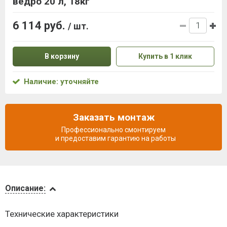
ведро 20 л, 18кг
6 114 руб.
/ шт.
В корзину
Купить в 1 клик
Наличие: уточняйте
Заказать монтаж
Профессионально смонтируем
и предоставим гарантию на работы
Описание
Описание:
Доставка
Технические характеристики
и оплата