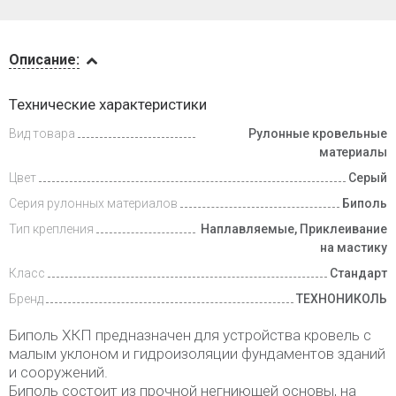
Описание
Описание:
Доставка
Технические характеристики
и оплата
Вид товара
Рулонные кровельные
материалы
Цвет
Серый
Серия рулонных материалов
Биполь
Тип крепления
Наплавляемые, Приклеивание
на мастику
Класс
Стандарт
Бренд
ТЕХНОНИКОЛЬ
Биполь ХКП предназначен для устройства кровель с
малым уклоном и гидроизоляции фундаментов зданий
и сооружений.
Биполь состоит из прочной негниющей основы, на