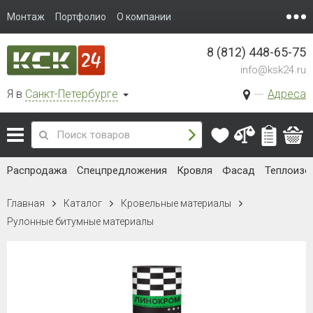
Монтаж
Портфолио
О компании
8 (812) 448-65-75
info@ksk24.ru
Я в
Санкт-Петербурге
Адреса
Распродажа
Спецпредложения
Кровля
Фасад
Теплоизо
Главная
Каталог
Кровельные материалы
Рулонные битумные материалы