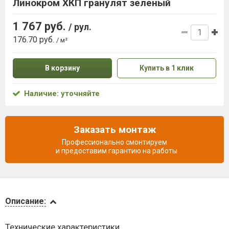
Линокром ХКП гранулят зеленый
1 767 руб.
/ рул.
176.70 руб.
/ м²
В корзину
Купить в 1 клик
Наличие: уточняйте
Заказать монтаж
Профессионально смонтируем
и предоставим гарантию на работы
Описание
Описание:
Доставка
Технические характеристики
и оплата