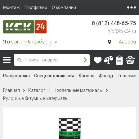
Монтаж
Портфолио
О компании
8 (812) 448-65-75
info@ksk24.ru
Я в
Санкт-Петербурге
Адреса
Распродажа
Спецпредложения
Кровля
Фасад
Теплоизо
Главная
Каталог
Кровельные материалы
Рулонные битумные материалы