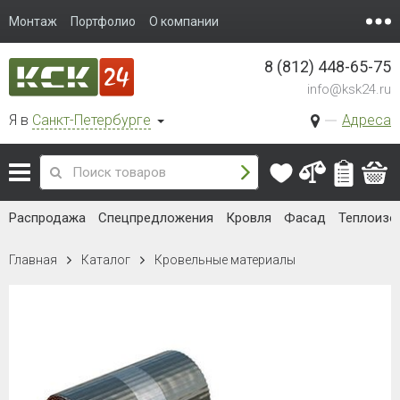
Монтаж
Портфолио
О компании
8 (812) 448-65-75
info@ksk24.ru
Я в
Санкт-Петербурге
Адреса
Распродажа
Спецпредложения
Кровля
Фасад
Теплоизо
Главная
Каталог
Кровельные материалы