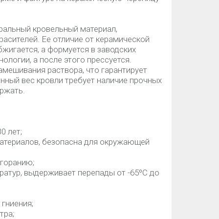
уральный кровельный материал,
красителей. Ее отличие от керамической
бжигается, а формуется в заводских
ологии, а после этого прессуется.
амешивания раствора, что гарантирует
енный вес кровли требует наличие прочных
ержать.
0 лет;
материалов, безопасна для окружающей
ыгоранию;
ратур, выдерживает перепады от -65ºС до
 гниения;
тра;