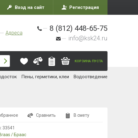
Вход на сайт
Регистрация
8 (812) 448-65-75
Адреса
info@ksk24.ru
КОРЗИНА ПУСТА
одосток
Пены, герметики, клеи
Водоотведение
збранное
Сравнить
В смету
л:
33541
Braas / Браас