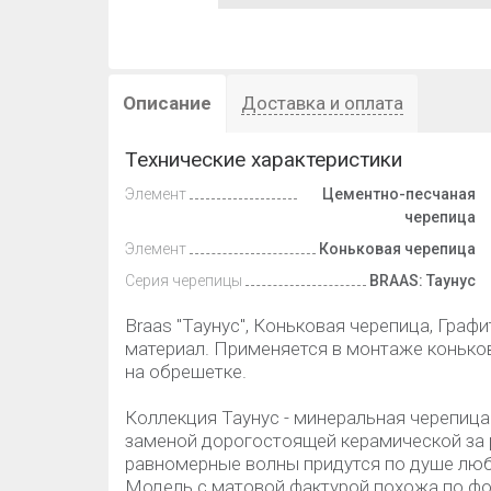
Описание
Доставка и оплата
Технические характеристики
Элемент
Цементно-песчаная
черепица
Элемент
Коньковая черепица
Серия черепицы
BRAAS: Таунус
Braas "Таунус", Коньковая черепица, Граф
материал. Применяется в монтаже коньков
на обрешетке.
Коллекция Таунус - минеральная черепиц
заменой дорогостоящей керамической за 
равномерные волны придутся по душе люб
Модель с матовой фактурой похожа по фо