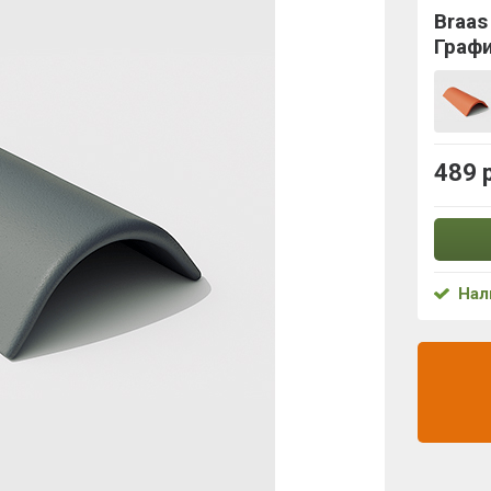
Braas
Граф
489 
Нал