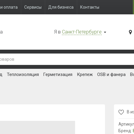
и оплата
Сервисы
Для бизнеса
Контакты
да
Я в
Санкт-Петербурге
д
Теплоизоляция
Герметизация
Крепеж
OSB и фанера
В
В и
Артику
Бренд: