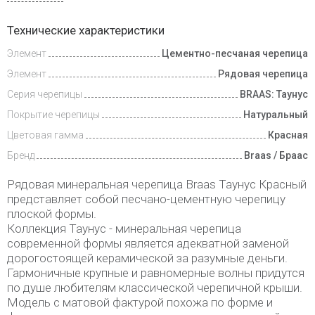
Доставка
Технические характеристики
и оплата
Элемент
Цементно-песчаная черепица
Элемент
Рядовая черепица
Серия черепицы
BRAAS: Таунус
Покрытие черепицы
Натуральный
Цветовая гамма
Красная
Бренд
Braas / Браас
Рядовая минеральная черепица Braas Таунус Красный
представляет собой песчано-цементную черепицу
плоской формы.
Коллекция Таунус - минеральная черепица
современной формы является адекватной заменой
дорогостоящей керамической за разумные деньги.
Гармоничные крупные и равномерные волны придутся
по душе любителям классической черепичной крыши.
Модель с матовой фактурой похожа по форме и