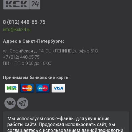
8 (812) 448-65-75
info@ksk24.ru
Адрес в
Санкт-Петербурге
:
ул. Софийская д. 14, БЦ «ЛЕНИНЕЦ», офис 518
+7 (812) 448-65-75
ПН — ПТ с 9:00 до 18:00
Принимаем банковские карты:
Мы используем cookie-файлы для улучшения
© 2005-2026 ООО «КСК». Сайт
https://ksk24.ru
создан
работы сайта. Продолжая использовать сайт, вы
исключительно в информационных целях и любая информация
соглашаетесь с использованием данной технологии
на сайте не является публичной офертой.
Политика в