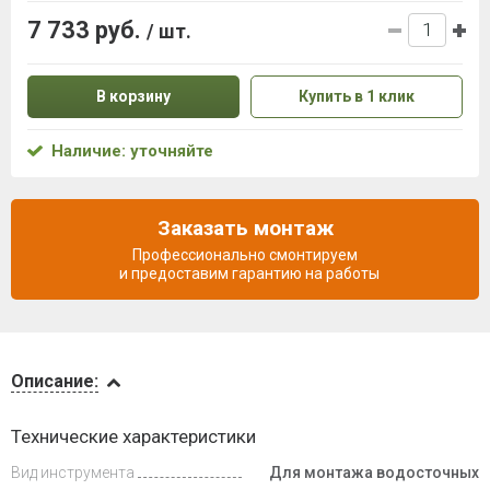
7 733 руб.
/ шт.
В корзину
Купить в 1 клик
Наличие: уточняйте
Заказать монтаж
Профессионально смонтируем
и предоставим гарантию на работы
Описание
Описание:
Доставка
Технические характеристики
и оплата
Вид инструмента
Для монтажа водосточных