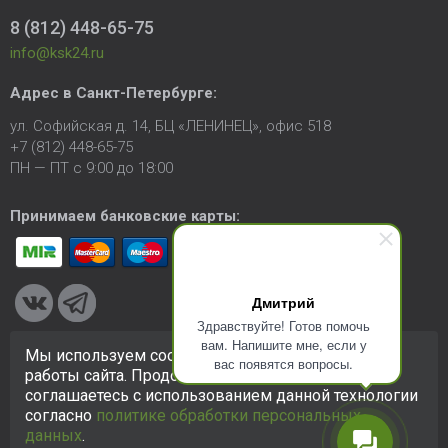
8 (812) 448-65-75
info@ksk24.ru
Адрес в
Санкт-Петербурге
:
ул. Софийская д. 14, БЦ «ЛЕНИНЕЦ», офис 518
+7 (812) 448-65-75
ПН — ПТ с 9:00 до 18:00
Принимаем банковские карты:
Дмитрий
Здравствуйте! Готов помочь
вам. Напишите мне, если у
Мы используем cookie-файлы для улучшения
вас появятся вопросы.
© 2005-2026 ООО «КСК». Сайт
https://ksk24.ru
создан
работы сайта. Продолжая использовать сайт, вы
исключительно в информационных целях и любая информация
соглашаетесь с использованием данной технологии
на сайте не является публичной офертой.
Политика в
согласно
политике обработки персональных
отношении персональных данных
данных
.