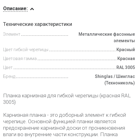
Описание
Описание:
Доставка
Технические характеристики
и оплата
Элемент
Металлические фасонные
элементы
Цвет гибкой черепицы
Красный
Цветовая гамма
Красная
Цвет
RAL 3005
Бренд
Shinglas / Шинглас
(Технониколь)
Планка карнизная для гибкой черепицы (красная RAL
3005)
Карнизная планка - это доборный элемент к гибкой
черепице. Основной функцией планки является
предохранение карнизной доски от проникновения
влаги во внутренние части конструкции. Планка