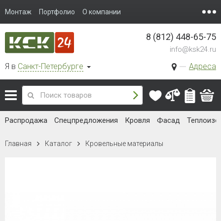
Монтаж
Портфолио
О компании
8 (812) 448-65-75
info@ksk24.ru
Я в
Санкт-Петербурге
Адреса
Распродажа
Спецпредложения
Кровля
Фасад
Теплоизо
Главная
Каталог
Кровельные материалы