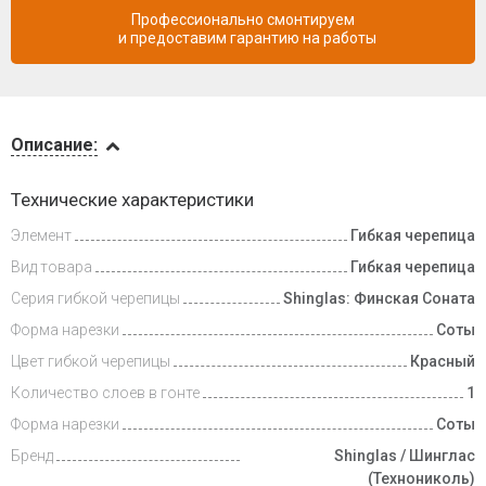
Профессионально смонтируем
и предоставим гарантию на работы
Описание
Описание:
Инструкции
Технические характеристики
Элемент
Гибкая черепица
Видеообзоры
Вид товара
Гибкая черепица
Доставка
Серия гибкой черепицы
Shinglas: Финская Соната
и оплата
Форма нарезки
Соты
Цвет гибкой черепицы
Красный
Количество слоев в гонте
1
Форма нарезки
Соты
Бренд
Shinglas / Шинглас
(Технониколь)