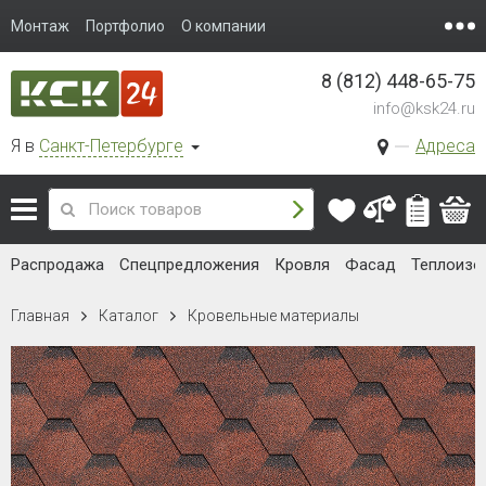
Монтаж
Портфолио
О компании
8 (812) 448-65-75
info@ksk24.ru
Я в
Санкт-Петербурге
Адреса
Распродажа
Спецпредложения
Кровля
Фасад
Теплоизо
Главная
Каталог
Кровельные материалы