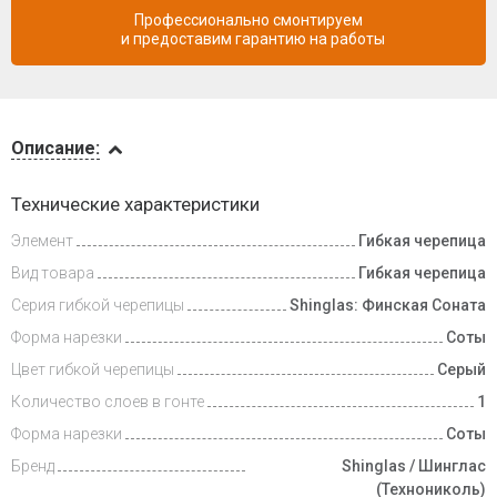
Профессионально смонтируем
и предоставим гарантию на работы
Описание
Описание:
Инструкции
Технические характеристики
Элемент
Гибкая черепица
Видеообзоры
Вид товара
Гибкая черепица
Доставка
Серия гибкой черепицы
Shinglas: Финская Соната
и оплата
Форма нарезки
Соты
Цвет гибкой черепицы
Серый
Количество слоев в гонте
1
Форма нарезки
Соты
Бренд
Shinglas / Шинглас
(Технониколь)