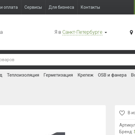
и оплата
Сервисы
Для бизнеса
Контакты
да
Я в
Санкт-Петербурге
д
Теплоизоляция
Герметизация
Крепеж
OSB и фанера
В
В и
Артику
Бренд: