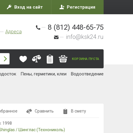
Вход на сайт
Регистрация
8 (812) 448-65-75
Адреса
info@ksk24.ru
КОРЗИНА ПУСТА
одосток
Пены, герметики, клеи
Водоотведение
збранное
Сравнить
В смету
л:
1998
Shinglas / Шинглас (Технониколь)