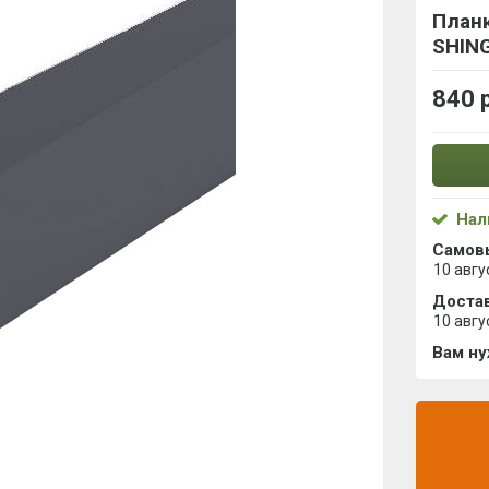
План
SHING
840 
Нал
Самов
10 авгу
Достав
10 авгу
Вам н