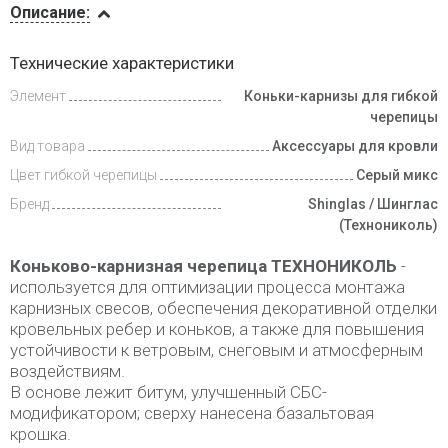
Описание:
Инструкции
Технические характеристики
Элемент
Коньки-карнизы для гибкой
Доставка
и оплата
черепицы
Вид товара
Аксессуары для кровли
Цвет гибкой черепицы
Серый микс
Бренд
Shinglas / Шинглас
(Технониколь)
Коньково-карнизная черепица ТЕХНОНИКОЛЬ
-
используется для оптимизации процесса монтажа
карнизных свесов, обеспечения декоративной отделки
кровельных ребер и коньков, а также для повышения
устойчивости к ветровым, снеговым и атмосферным
воздействиям.
В основе лежит битум, улучшенный СБС-
модификатором; сверху нанесена базальтовая
крошка.