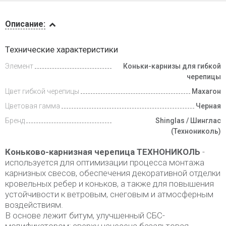
Описание
Описание:
Доставка
Технические характеристики
и оплата
Элемент
Коньки-карнизы для гибкой
черепицы
Цвет гибкой черепицы
Махагон
Цветовая гамма
Черная
Бренд
Shinglas / Шинглас
(Технониколь)
Коньково-карнизная черепица ТЕХНОНИКОЛЬ
-
используется для оптимизации процесса монтажа
карнизных свесов, обеспечения декоративной отделки
кровельных ребер и коньков, а также для повышения
устойчивости к ветровым, снеговым и атмосферным
воздействиям.
В основе лежит битум, улучшенный СБС-