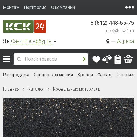
Монтаж
Портфолио
О компании
8 (812) 448-65-75
info@ksk24.ru
Я в
Санкт-Петербурге
Адреса
Распродажа
Спецпредложения
Кровля
Фасад
Теплоизо
Главная
Каталог
Кровельные материалы