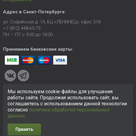
Адрес в
Санкт-Петербурге
:
ул. Софийская д. 14, БЦ «ЛЕНИНЕЦ», офис 518
+7 (812) 448-65-75
ПН — ПТ с 9:00 до 18:00
Принимаем банковские карты:
Мы используем cookie-файлы для улучшения
© 2005-2026 ООО «КСК». Сайт
https://ksk24.ru
создан
работы сайта. Продолжая использовать сайт, вы
исключительно в информационных целях и любая информация
соглашаетесь с использованием данной технологии
на сайте не является публичной офертой.
Политика в
согласно
политике обработки персональных
отношении персональных данных
данных
.
Принять
Разработка сайта