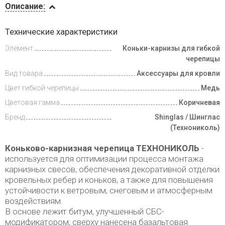
Описание:
Инструкции
Технические характеристики
Элемент
Коньки-карнизы для гибкой
Доставка
и оплата
черепицы
Вид товара
Аксессуары для кровли
Цвет гибкой черепицы
Медь
Цветовая гамма
Коричневая
Бренд
Shinglas / Шинглас
(Технониколь)
Коньково-карнизная черепица ТЕХНОНИКОЛЬ
-
используется для оптимизации процесса монтажа
карнизных свесов, обеспечения декоративной отделки
кровельных ребер и коньков, а также для повышения
устойчивости к ветровым, снеговым и атмосферным
воздействиям.
В основе лежит битум, улучшенный СБС-
модификатором; сверху нанесена базальтовая