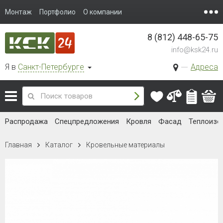
Монтаж
Портфолио
О компании
8 (812) 448-65-75
info@ksk24.ru
Я в
Санкт-Петербурге
Адреса
Распродажа
Спецпредложения
Кровля
Фасад
Теплоизо
Главная
Каталог
Кровельные материалы