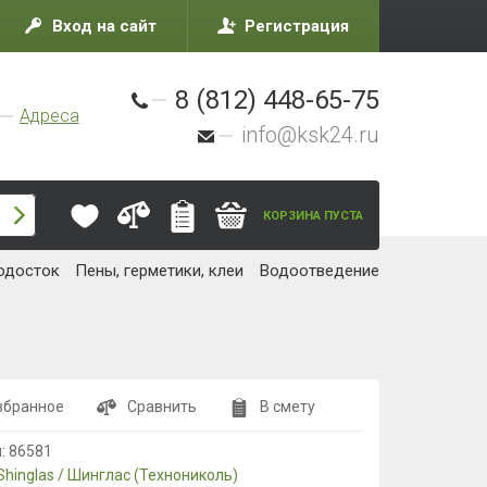
Вход на сайт
Регистрация
8 (812) 448-65-75
Адреса
info@ksk24.ru
КОРЗИНА ПУСТА
одосток
Пены, герметики, клеи
Водоотведение
збранное
Сравнить
В смету
л:
86581
Shinglas / Шинглас (Технониколь)