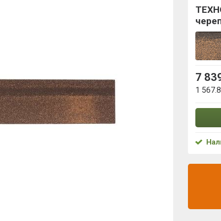
ТЕХН
чере
7 83
1 567.
Нал