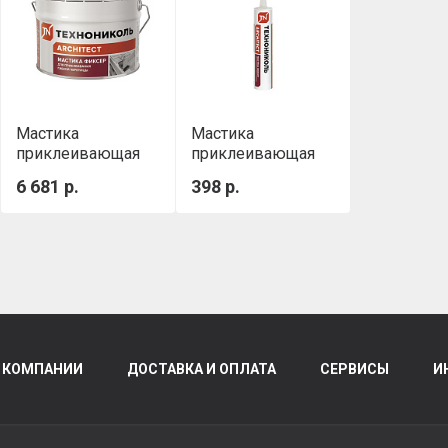
Мастика
Мастика
приклеивающая
приклеивающая
ТН №23 (Фиксер)
ТН №23 (Фиксер)
6 681 р.
398 р.
12 кг
Картридж 0,4 кг,
310 мл
 КОМПАНИИ
ДОСТАВКА И ОПЛАТА
СЕРВИСЫ
И