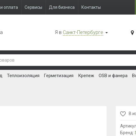
и оплата
Сервисы
Для бизнеса
Контакты
да
Я в
Санкт-Петербурге
д
Теплоизоляция
Герметизация
Крепеж
OSB и фанера
В
В и
Артику
Бренд: