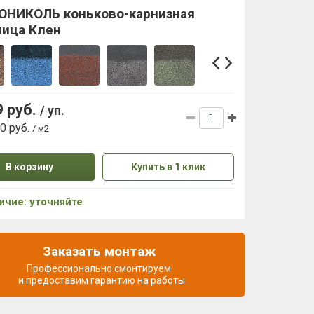
ОНИКОЛЬ коньково-карнизная
пица Клен
9 руб.
/ уп.
80 руб.
/ м2
В корзину
Купить в 1 клик
ичие: уточняйте
Заказать монтаж
Профессионально смонтируем
и предоставим гарантию на работы