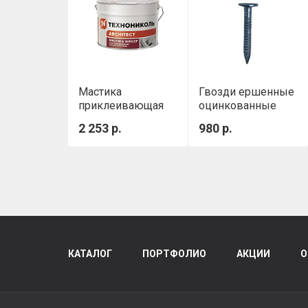
Мастика
Гвозди ершенные
приклеивающая
оцинкованные
ТН №23 (Фиксер)
3,5х30 мм (5 кг./
2 253 р.
980 р.
3,6 кг
уп.)
КАТАЛОГ
ПОРТФОЛИО
АКЦИИ
О