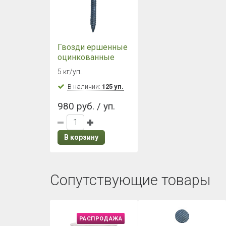
Гвозди ершенные
оцинкованные
3,5х30 мм (5 кг./
5 кг/уп.
уп.)
В наличии:
125 уп.
980 руб. / уп.
В корзину
Сопутствующие товары
РАСПРОДАЖА