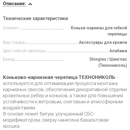
Описание:
Доставка
Технические характеристики
и оплата
Элемент
Коньки-карнизы для гибкой
черепицы
Вид товара
Аксессуары для кровли
Цвет гибкой черепицы
Алабама
Бренд
Shinglas / Шинглас
(Технониколь)
Коньково-карнизная черепица ТЕХНОНИКОЛЬ
-
используется для оптимизации процесса монтажа
карнизных свесов, обеспечения декоративной отделки
кровельных ребер и коньков, а также для повышения
устойчивости к ветровым, снеговым и атмосферным
воздействиям.
В основе лежит битум, улучшенный СБС-
модификатором; сверху нанесена базальтовая
крошка.