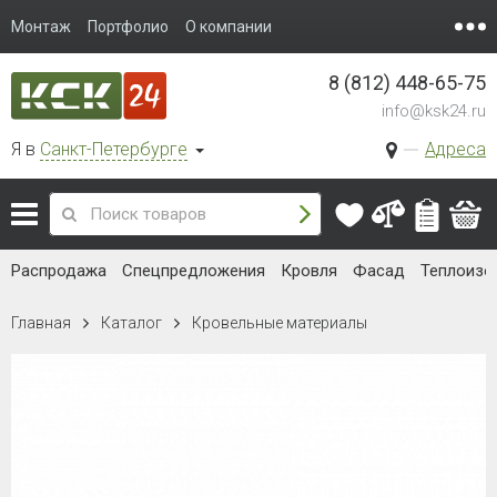
Монтаж
Портфолио
О компании
8 (812) 448-65-75
info@ksk24.ru
Я в
Санкт-Петербурге
Адреса
Распродажа
Спецпредложения
Кровля
Фасад
Теплоизо
Главная
Каталог
Кровельные материалы