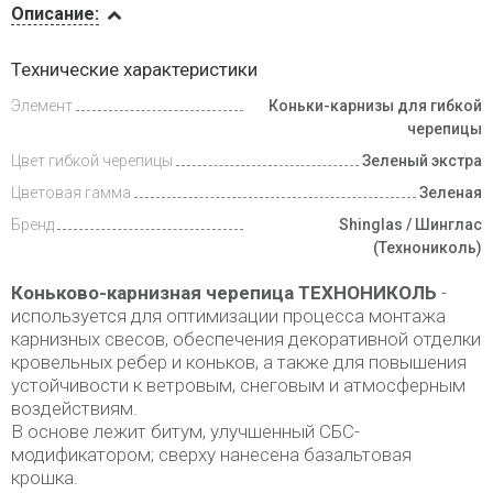
Описание:
Доставка
Технические характеристики
и оплата
Элемент
Коньки-карнизы для гибкой
черепицы
Цвет гибкой черепицы
Зеленый экстра
Цветовая гамма
Зеленая
Бренд
Shinglas / Шинглас
(Технониколь)
Коньково-карнизная черепица ТЕХНОНИКОЛЬ
-
используется для оптимизации процесса монтажа
карнизных свесов, обеспечения декоративной отделки
кровельных ребер и коньков, а также для повышения
устойчивости к ветровым, снеговым и атмосферным
воздействиям.
В основе лежит битум, улучшенный СБС-
модификатором; сверху нанесена базальтовая
крошка.