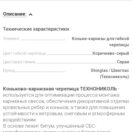
Описание
Описание:
Доставка
Технические характеристики
и оплата
Элемент
Коньки-карнизы для гибкой
черепицы
Цвет гибкой черепицы
Коричнево-серый
Цветовая гамма
Серая
Бренд
Shinglas / Шинглас
(Технониколь)
Коньково-карнизная черепица ТЕХНОНИКОЛЬ
-
используется для оптимизации процесса монтажа
карнизных свесов, обеспечения декоративной отделки
кровельных ребер и коньков, а также для повышения
устойчивости к ветровым, снеговым и атмосферным
воздействиям.
В основе лежит битум, улучшенный СБС-