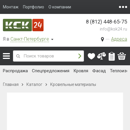
Монтаж
Портфолио
О компании
8 (812) 448-65-75
info@ksk24.ru
Я в
Санкт-Петербурге
Адреса
Распродажа
Спецпредложения
Кровля
Фасад
Теплоизо
Главная
Каталог
Кровельные материалы