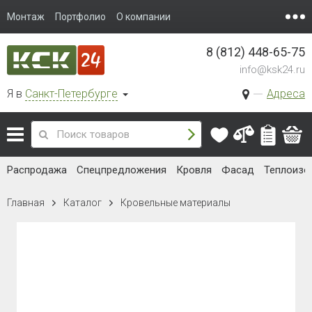
Монтаж
Портфолио
О компании
8 (812) 448-65-75
info@ksk24.ru
Я в
Санкт-Петербурге
Адреса
Распродажа
Спецпредложения
Кровля
Фасад
Теплоизо
Главная
Каталог
Кровельные материалы