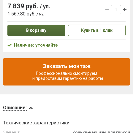
7 839 руб.
/ уп.
1 567.80 руб.
/ м2
В корзину
Купить в 1 клик
Наличие: уточняйте
Заказать монтаж
Профессионально смонтируем
и предоставим гарантию на работы
Описание
Описание:
Доставка
Технические характеристики
и оплата
Элемент
Коньки-карнизы для гибкой