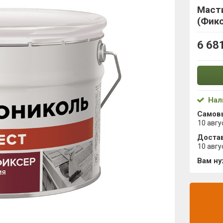
Маст
(Фикс
6 68
Нал
Самов
10 авгу
Достав
10 авгу
Вам н