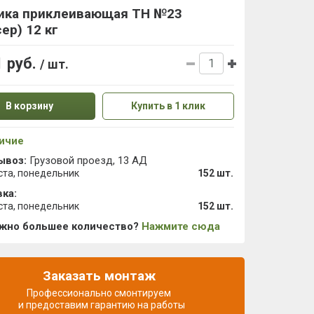
ика приклеивающая ТН №23
ер) 12 кг
1 руб.
/ шт.
В корзину
Купить в 1 клик
ичие
ывоз:
Грузовой проезд, 13 АД
ста, понедельник
152 шт.
ка:
ста, понедельник
152 шт.
ужно большее количество?
Нажмите сюда
Заказать монтаж
Профессионально смонтируем
и предоставим гарантию на работы