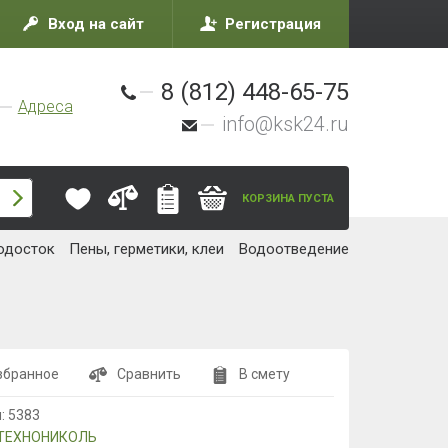
Вход на сайт
Регистрация
8 (812) 448-65-75
Адреса
info@ksk24.ru
КОРЗИНА ПУСТА
одосток
Пены, герметики, клеи
Водоотведение
збранное
Сравнить
В смету
л:
5383
ТЕХНОНИКОЛЬ