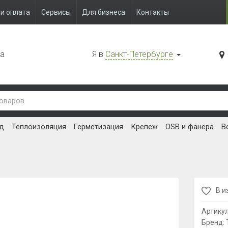
и оплата
Сервисы
Для бизнеса
Контакты
да
Я в
Санкт-Петербурге
д
Теплоизоляция
Герметизация
Крепеж
OSB и фанера
В
В и
Артику
Бренд: