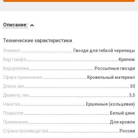
Описание
Описание:
Доставка
Технические характеристики
и оплата
Элемент
Гвозди для гибкой черепицы
Вид товара
Крепеж
Вид крепежа
Россыпные гвозди
Сфера применения
Кровельный материал
Длина, мм
30
Диаметр, мм
3,5
Накатка
Ершенные (кольцевая)
Покрытие
Белый цинк
Применение
Для кровли
Страна производства
Россия