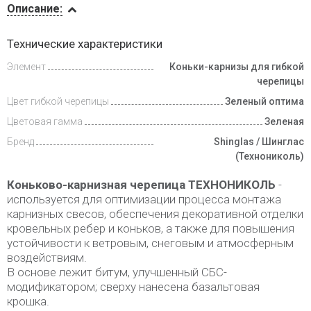
Описание:
Доставка
Технические характеристики
и оплата
Элемент
Коньки-карнизы для гибкой
черепицы
Цвет гибкой черепицы
Зеленый оптима
Цветовая гамма
Зеленая
Бренд
Shinglas / Шинглас
(Технониколь)
Коньково-карнизная черепица ТЕХНОНИКОЛЬ
-
используется для оптимизации процесса монтажа
карнизных свесов, обеспечения декоративной отделки
кровельных ребер и коньков, а также для повышения
устойчивости к ветровым, снеговым и атмосферным
воздействиям.
В основе лежит битум, улучшенный СБС-
модификатором; сверху нанесена базальтовая
крошка.