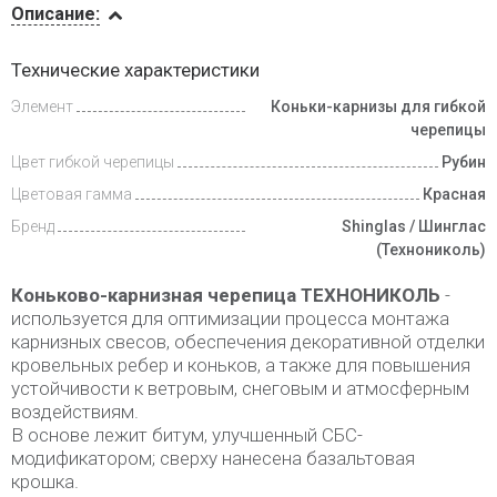
Описание:
Инструкции
Технические характеристики
Элемент
Коньки-карнизы для гибкой
Доставка
и оплата
черепицы
Цвет гибкой черепицы
Рубин
Цветовая гамма
Красная
Бренд
Shinglas / Шинглас
(Технониколь)
Коньково-карнизная черепица ТЕХНОНИКОЛЬ
-
используется для оптимизации процесса монтажа
карнизных свесов, обеспечения декоративной отделки
кровельных ребер и коньков, а также для повышения
устойчивости к ветровым, снеговым и атмосферным
воздействиям.
В основе лежит битум, улучшенный СБС-
модификатором; сверху нанесена базальтовая
крошка.