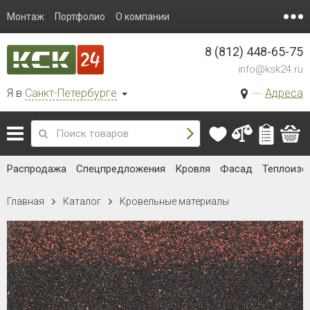
Монтаж
Портфолио
О компании
8 (812) 448-65-75
info@ksk24.ru
Я в
Санкт-Петербурге
Адреса
Распродажа
Спецпредложения
Кровля
Фасад
Теплоизо
Главная
Каталог
Кровельные материалы