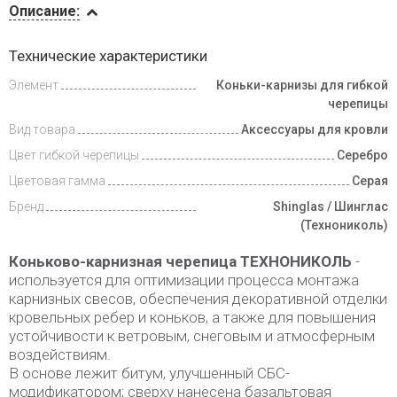
Описание:
Инструкции
Технические характеристики
Элемент
Коньки-карнизы для гибкой
Доставка
и оплата
черепицы
Вид товара
Аксессуары для кровли
Цвет гибкой черепицы
Серебро
Цветовая гамма
Серая
Бренд
Shinglas / Шинглас
(Технониколь)
Коньково-карнизная черепица ТЕХНОНИКОЛЬ
-
используется для оптимизации процесса монтажа
карнизных свесов, обеспечения декоративной отделки
кровельных ребер и коньков, а также для повышения
устойчивости к ветровым, снеговым и атмосферным
воздействиям.
В основе лежит битум, улучшенный СБС-
модификатором; сверху нанесена базальтовая