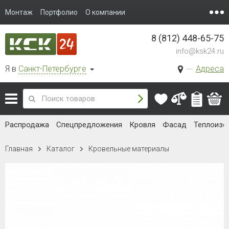
Монтаж
Портфолио
О компании
8 (812) 448-65-75
info@ksk24.ru
Я в
Санкт-Петербурге
Адреса
Распродажа
Спецпредложения
Кровля
Фасад
Теплоизо
Главная
Каталог
Кровельные материалы